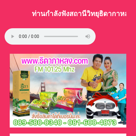
ท่านกำลังฟังสถานีวิทยุธิดากาหลง F